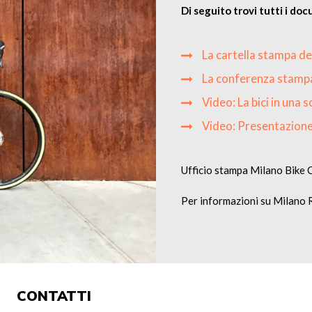
Di seguito trovi tutti i doc
La cartella stampa d
La conferenza stampa
Video: La bici in una s
Video: Presentazione 
Ufficio stampa Milano Bike 
Per informazioni su Milano
CONTATTI