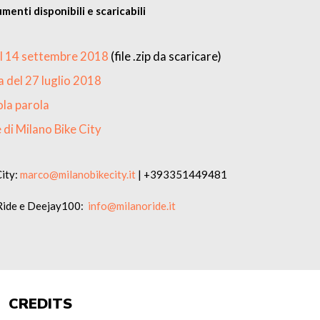
umenti disponibili e scaricabili
el 14 settembre 2018
(file .zip da scaricare)
 del 27 luglio 2018
ola parola
di Milano Bike City
City:
marco@milanobikecity.it
| +393351449481
 Ride e Deejay100:
info@milanoride.it
CREDITS